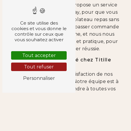
problème ! Titille Palais propose un service
de livraison rapide à Grenay, pour que vous
puissiez profiter de votre plateau repas sans
Ce site utilise des
attendre. Il vous suffit de passer commande
cookies et vous donne le
contrôle sur ceux que
en ligne ou par téléphone, et nous nous
vous souhaitez activer
occupons du reste. Facile et pratique, pour
une pause déjeuner réussie.
Tout accepter
Un service de qualité chez Titille
Palais
Tout refuser
Chez Titille Palais, la satisfaction de nos
Personnaliser
clients est notre priorité. Notre équipe est à
votre écoute pour répondre à toutes vos
demandes et s'assurer que votre
expérience soit la meilleure possible. Faites
confiance à notre savoir-faire et laissez-vous
tenter par nos délicieux plateaux repas.
N'hésitez plus et commandez dès