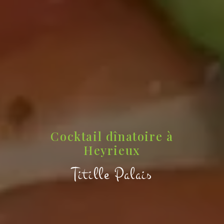
Cocktail dînatoire à
Heyrieux
Titille Palais