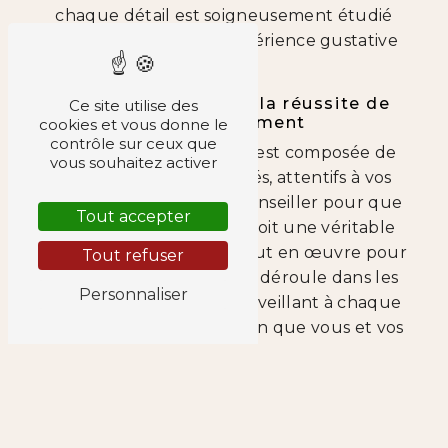
chaque détail est soigneusement étudié
pour vous offrir une expérience gustative
unique.
Une équipe dédiée à la réussite de
Ce site utilise des
votre événement
cookies et vous donne le
contrôle sur ceux que
L'équipe de Titille Palais est composée de
vous souhaitez activer
professionnels passionnés, attentifs à vos
besoins et prêts à vous conseiller pour que
Tout accepter
votre cocktail dînatoire soit une véritable
réussite. Nous mettons tout en œuvre pour
Tout refuser
que votre événement se déroule dans les
Personnaliser
meilleures conditions, en veillant à chaque
étape de l'organisation afin que vous et vos
invités passiez un moment inoubliable.
Un lieu d'exception à Heyrieux
Situé en plein cœur de Heyrieux, Titille
Palais est facilement accessible, que ce soit