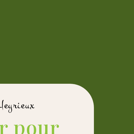
 Heyrieux
r pour