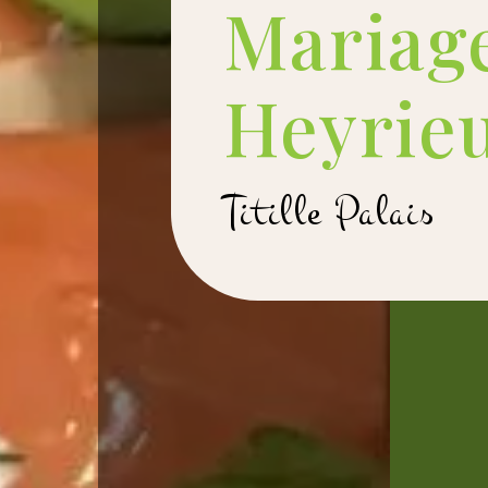
Mariag
Heyrie
Titille Palais