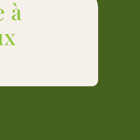
e à
ux