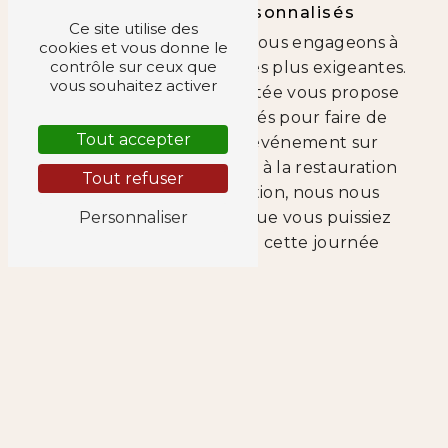
Des Services Personnalisés
Ce site utilise des
Chez Titille Palais, nous nous engageons à
cookies et vous donne le
contrôle sur ceux que
répondre à vos attentes les plus exigeantes.
vous souhaitez activer
Notre équipe expérimentée vous propose
des services personnalisés pour faire de
Tout accepter
votre anniversaire un événement sur
mesure. De la décoration à la restauration
Tout refuser
en passant par l'animation, nous nous
occupons de tout afin que vous puissiez
Personnaliser
profiter pleinement de cette journée
spéciale.
Une Localisation Privilégiée
5 Avenue de la République, 38540
Heyrieux est l'adresse de Titille Palais, un
emplacement central qui facilite l'accès à
votre événement pour vos invités. Notre
salle de réception est facilement accessible,