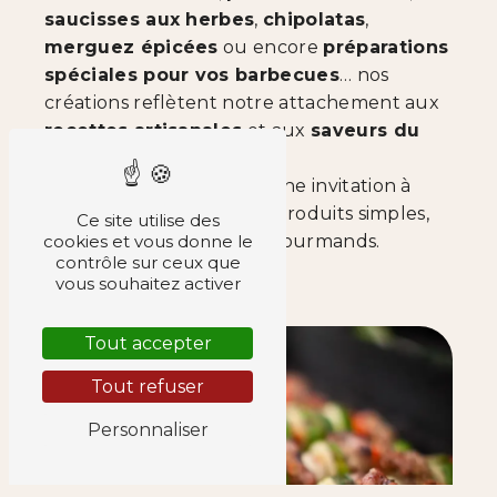
saucisses aux herbes
,
chipolatas
,
merguez épicées
ou encore
préparations
spéciales pour vos barbecues
… nos
créations reflètent notre attachement aux
recettes artisanales
et aux
saveurs du
terroir
.
Ici, chaque bouchée est une invitation à
redécouvrir le plaisir des produits simples,
Ce site utilise des
cookies et vous donne le
vrais et généreusement gourmands.
contrôle sur ceux que
vous souhaitez activer
Tout accepter
Tout refuser
Personnaliser