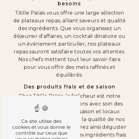
besoins
Titille Palais vous offre une large sélection
de plateaux repas, alliant saveurs et qualité
des ingrédients. Que vous organisiez un
déjeuner d'affaires, un cocktail dinatoire ou
un événement particulier, nos plateaux
repas sauront satisfaire toutes vos attentes.
Nos chefs mettent tout leur savoir-faire
pour vous offrir des mets raffinés et
équilibrés.
Des produits frais et de saison
Chez Titille Palais, la fraîcheur est notre
priorité. Nous sélectionnons avec soin des
produits de qualité, de saison et locaux
pour garantir la saveur et la qualité de nos
Ce site utilise des
cookies et vous donne le
plateaux repas. Vous pourrez ainsi déguster
contrôle sur ceux que
des plats préparés avec des ingrédients frais
vous souhaitez activer