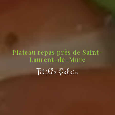
Plateau repas près de Saint-
Laurent-de-Mure
Titille Palais