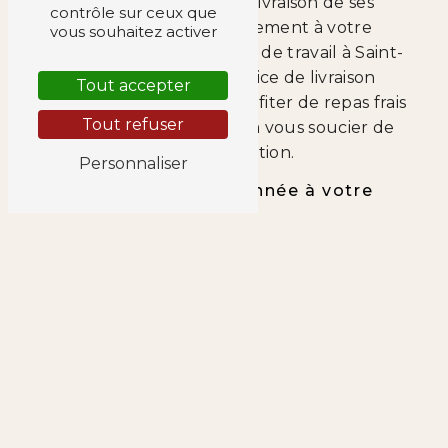
Titille Palais assure la livraison de ses
contrôle sur ceux que
plateaux repas directement à votre
vous souhaitez activer
domicile ou sur votre lieu de travail à Saint-
Priest. Grâce à un service de livraison
Tout accepter
efficace, vous pourrez profiter de repas frais
Tout refuser
et savoureux sans avoir à vous soucier de
leur préparation.
Personnaliser
Une équipe passionnée à votre
service
L'équipe de Titille Palais est composée de
professionnels passionnés par la
gastronomie et le service client. Leur
objectif est de vous offrir une expérience
culinaire unique et de vous satisfaire
pleinement en répondant à toutes vos
attentes et vos besoins.
Commandez dès maintenant votre
plateau repas chez Titille Palais à