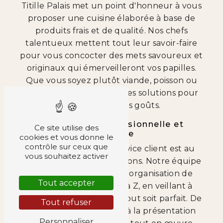
Titille Palais met un point d'honneur à vous
proposer une cuisine élaborée à base de
produits frais et de qualité. Nos chefs
talentueux mettent tout leur savoir-faire
pour vous concocter des mets savoureux et
originaux qui émerveilleront vos papilles.
Que vous soyez plutôt viande, poisson ou
végétarien, nous avons des solutions pour
satisfaire tous les goûts.
Une Équipe Professionnelle et
Ce site utilise des
Attentive
cookies et vous donne le
contrôle sur ceux que
Chez Titille Palais, le service client est au
vous souhaitez activer
cœur de nos préoccupations. Notre équipe
dévouée se charge de l'organisation de
Tout accepter
votre événement de A à Z, en veillant à
chaque détail pour que tout soit parfait. De
Tout refuser
la conception du menu à la présentation
Personnaliser