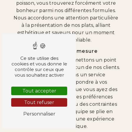
poisson, vous trouverez forcément votre
bonheur parmi nos différentes formules.
Nous accordons une attention particulière
à la présentation de nos plats, alliant
esthétique et saveurs pour un moment
culinaire inoubliable.
Un service sur-mesure
Ce site utilise des
Chez Titille Palais, nous mettons un point
cookies et vous donne le
d'honneur à satisfaire chacun de nos clients.
contrôle sur ceux que
Ainsi, nous proposons un service
vous souhaitez activer
personnalisé pour répondre à vos
demandes spécifiques. Que vous ayez des
Tout accepter
allergies alimentaires, des préférences
Tout refuser
culinaires particulières ou des contraintes
d'organisation, notre équipe se plie en
Personnaliser
quatre pour vous offrir une expérience
gustative unique.