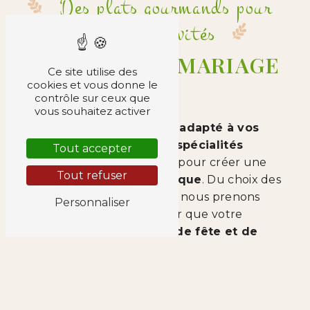
Des plats gourmands pour
émerveiller vos invités
UN REPAS DE MARIAGE
Ce site utilise des
SUR-MESURE
cookies et vous donne le
contrôle sur ceux que
vous souhaitez activer
Nous élaborons un
menu adapté à vos
préférences
, mêlant nos
spécialités
Tout accepter
maison
sucrées et salées, pour créer une
Tout refuser
expérience culinaire unique
. Du choix des
recettes à la présentation, nous prenons
Personnaliser
soin de chaque détail pour que votre
mariage soit un
moment de fête et de
gourmandise inoubliable
.