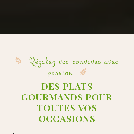
Régalez vos convives avec
passion
DES PLATS
GOURMANDS POUR
TOUTES VOS
OCCASIONS