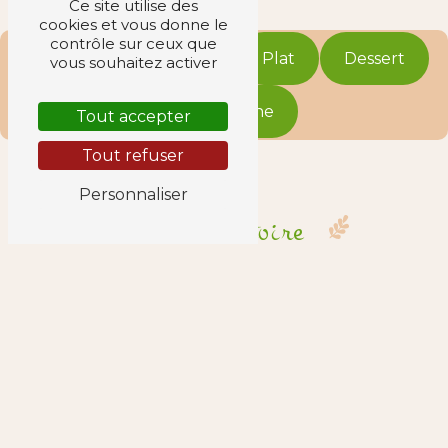
Ce site utilise des
cookies et vous donne le
contrôle sur ceux que
Cocktail
Entrée
Plat
Dessert
vous souhaitez activer
Épicerie fine
Tout accepter
Tout refuser
Personnaliser
Cocktail dînatoire