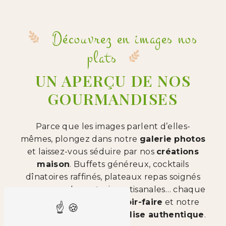
Découvrez en images nos
plats
UN APERÇU DE NOS
GOURMANDISES
Parce que les images parlent d’elles-
mêmes, plongez dans notre
galerie photos
et laissez-vous séduire par nos
créations
maison
. Buffets généreux, cocktails
dînatoires raffinés, plateaux repas soignés
ou encore charcuteries artisanales… chaque
photo reflète notre
savoir-faire
et notre
passion pour la
gourmandise authentique
.