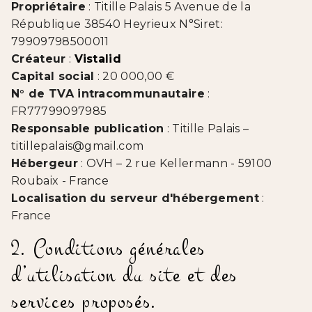
Propriétaire
: Titille Palais 5 Avenue de la
République 38540 Heyrieux N°Siret:
79909798500011
Créateur
:
Vistalid
Capital social
: 20 000,00 €
N° de TVA intracommunautaire
:
FR77799097985
Responsable publication
: Titille Palais –
titillepalais@gmail.com
Hébergeur
: OVH – 2 rue Kellermann - 59100
Roubaix - France
Localisation du serveur d'hébergement
:
France
2. Conditions générales
d’utilisation du site et des
services proposés.