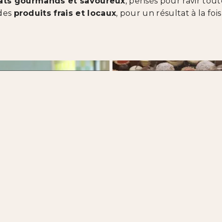
ats gourmands et savoureux
, pensés pour ravir tou
 des
produits frais et locaux
, pour un résultat à la foi
iculiers
Pour le