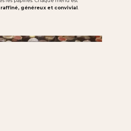
tes les papilles. Chaque menu est
s
raffiné, généreux et convivial
.
s entreprises