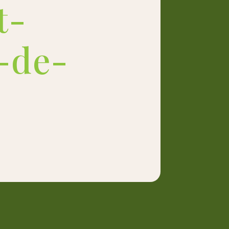
t-
-de-