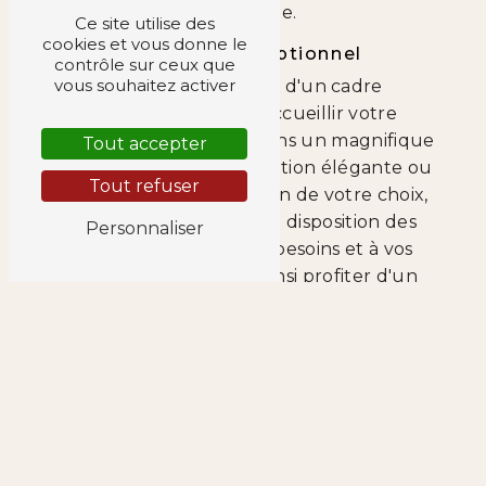
mémorable.
Ce site utilise des
cookies et vous donne le
Un Cadre Exceptionnel
contrôle sur ceux que
vous souhaitez activer
Titille Palais dispose d'un cadre
exceptionnel pour accueillir votre
réception. Que ce soit dans un magnifique
Tout accepter
jardin, une salle de réception élégante ou
Tout refuser
toute autre configuration de votre choix,
l'entreprise met à votre disposition des
Personnaliser
espaces adaptés à vos besoins et à vos
envies. Vous pourrez ainsi profiter d'un
cadre unique pour célébrer votre
événement comme il se doit.
Services Personnalisés
En plus de la location de l'espace, Titille
Palais propose une gamme de services
personnalisés pour rendre votre réception
encore plus spéciale. De la décoration