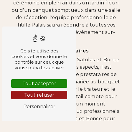
cérémonie en plein air dans un jardin fleuri
ou d'un banquet somptueux dans une salle
de réception, l'équipe professionnelle de
Titille Palais saura répondre à toutes vos
attentes pour créer un événement sur-
mesure.
Les prestataires
Ce site utilise des
cookies et vous donne le
Pour que votre mariage à Satolas-et-Bonce
contrôle sur ceux que
soit parfait sous tous les aspects, il est
vous souhaitez activer
essentiel de s'entourer de prestataires de
confiance. De la robe de mariée au bouquet
Tout accepter
de fleurs, en passant par le traiteur et le
Tout refuser
photographe, chaque détail compte pour
faire de votre jour J un moment
Personnaliser
inoubliable. Faites appel aux professionnels
aux alentours de Satolas-et-Bonce pour
bénéficier de services de qualité et d'un