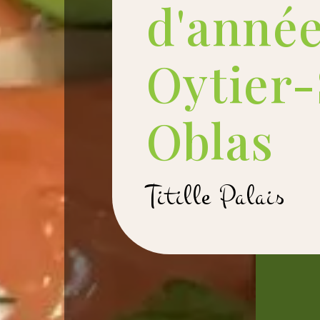
d'année
Oytier-
Oblas
Titille Palais