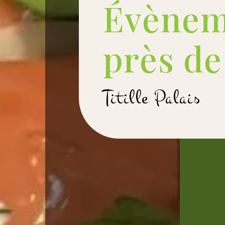
Évènem
près d
Titille Palais