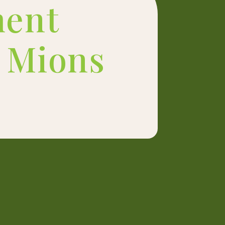
ent
e Mions